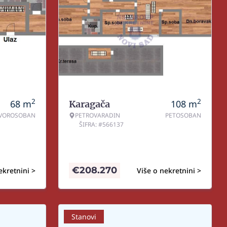
2
2
68
m
108
m
Karagača
VOROSOBAN
PETROVARADIN
PETOSOBAN
ŠIFRA: #566137
€
208.270
ekretnini >
Više o nekretnini >
Stanovi