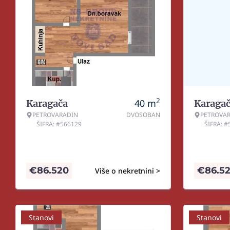
2
40
m
Karagača
Karaga
PETROVARADIN
DVOSOBAN
PETROVA
ŠIFRA: #566129
ŠIFRA: 
€
86.520
€
86.5
Više o nekretnini >
Stanovi
Stanovi