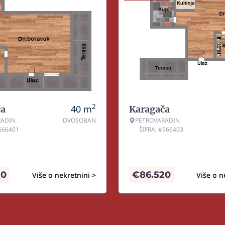
2
40
m
ča
Karagača
RADIN
DVOSOBAN
PETROVARADIN
#566401
ŠIFRA: #566403
20
€
86.520
Više o nekretnini >
Više o n