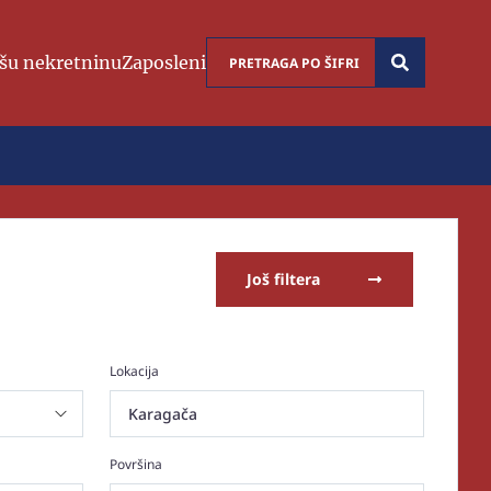
šu nekretninu
Zaposleni
Još filtera
Lokacija
Karagača
Površina