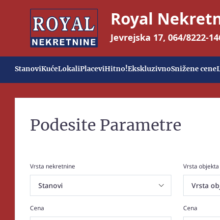
Royal Nekret
Jevrejska 17
,
064/8222-14
Stanovi
Kuće
Lokali
Placevi
Hitno!
Ekskluzivno
Snižene cene
Podesite Parametre
Vrsta nekretnine
Vrsta objekta
Cena
Cena