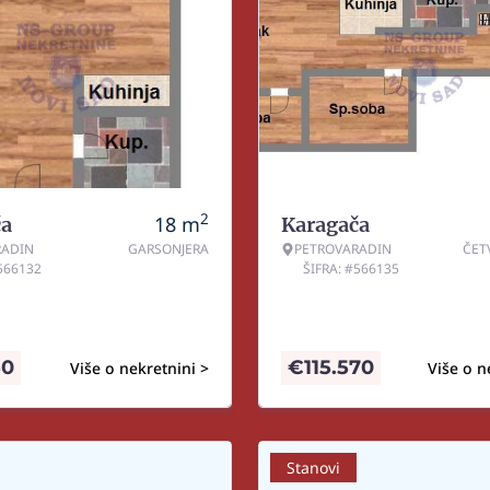
2
18
m
ča
Karagača
RADIN
GARSONJERA
PETROVARADIN
ČET
#566132
ŠIFRA: #566135
50
€
115.570
Više o nekretnini >
Više o n
Stanovi