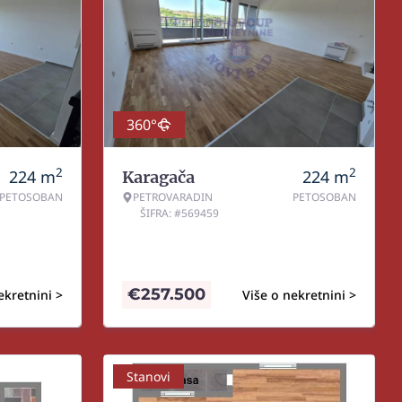
360°
2
2
224
m
224
m
Karagača
PETOSOBAN
PETROVARADIN
PETOSOBAN
ŠIFRA: #569459
€
257.500
ekretnini >
Više o nekretnini >
Stanovi