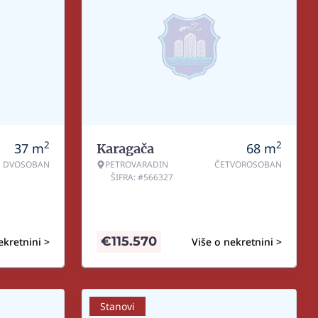
2
2
37
m
68
m
Karagača
DVOSOBAN
PETROVARADIN
ČETVOROSOBAN
ŠIFRA: #566327
€
115.570
ekretnini >
Više o nekretnini >
Stanovi