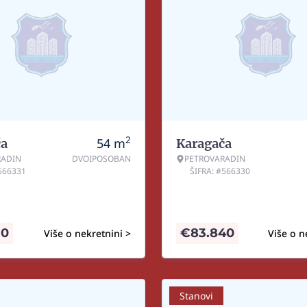
2
54
m
ča
Karagača
RADIN
DVOIPOSOBAN
PETROVARADIN
#566331
ŠIFRA: #566330
10
€
83.840
Više o nekretnini >
Više o n
Stanovi