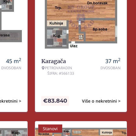
2
2
45
m
37
m
Karagača
DVOSOBAN
PETROVARADIN
DVOSOBAN
ŠIFRA: #566133
€
83.840
ekretnini >
Više o nekretnini >
Stanovi