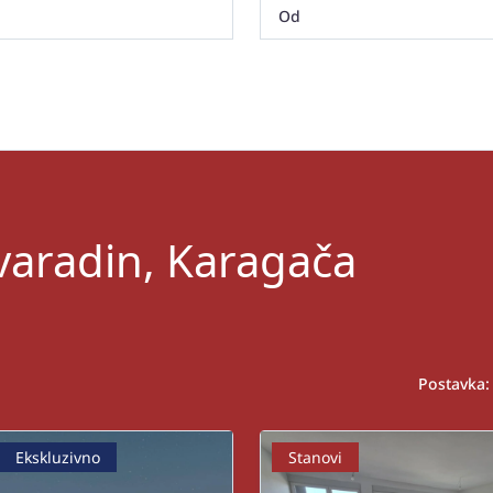
varadin, Karagača
Postavka:
Ekskluzivno
Stanovi