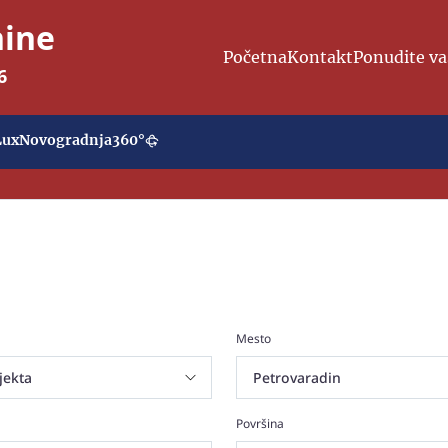
nine
Početna
Kontakt
Ponudite va
6
Lux
Novogradnja
360°
Mesto
Površina