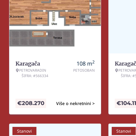
2
108
m
Karagača
Karaga
PETROVARADIN
PETOSOBAN
PETROVA
ŠIFRA: #566334
ŠIFRA: 
€
208.270
€
104.1
Više o nekretnini >
Stanovi
Stanovi