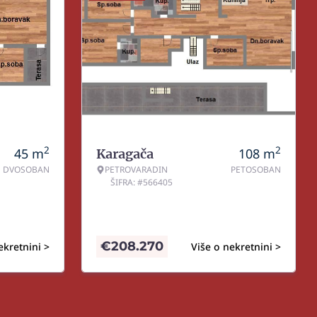
2
2
45
m
108
m
Karagača
DVOSOBAN
PETROVARADIN
PETOSOBAN
ŠIFRA: #566405
€
208.270
ekretnini >
Više o nekretnini >