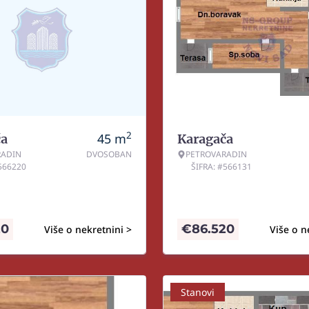
2
45
m
ča
Karagača
RADIN
DVOSOBAN
PETROVARADIN
#566220
ŠIFRA: #566131
20
€
86.520
Više o nekretnini >
Više o n
Stanovi