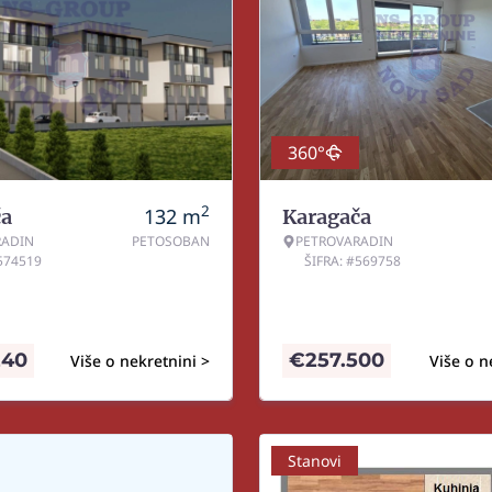
360°
2
132
m
ča
Karagača
RADIN
PETOSOBAN
PETROVARADIN
#574519
ŠIFRA: #569758
240
€
257.500
Više o nekretnini >
Više o n
Stanovi