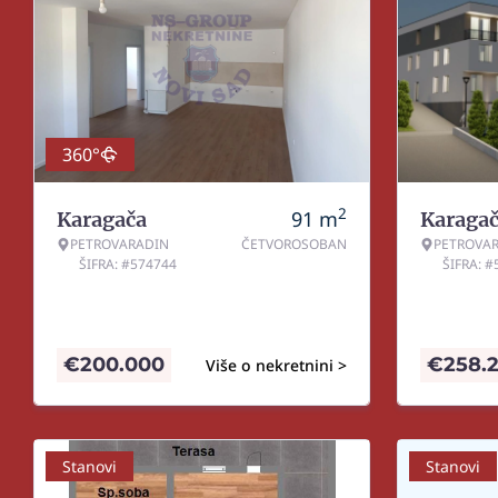
360°
2
91
m
Karagača
Karaga
PETROVARADIN
ČETVOROSOBAN
PETROVA
ŠIFRA: #574744
ŠIFRA: 
€
200.000
€
258.
Više o nekretnini >
Stanovi
Stanovi