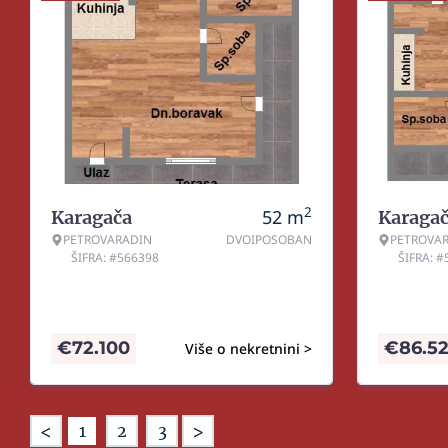
2
52
m
Karagača
Karaga
PETROVARADIN
DVOIPOSOBAN
PETROVA
ŠIFRA: #566398
ŠIFRA: 
€
72.100
€
86.5
Više o nekretnini >
<
>
1
2
3