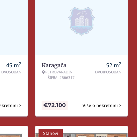
2
2
45
m
52
m
Karagača
DVOSOBAN
PETROVARADIN
DVOIPOSOBAN
ŠIFRA: #566317
€
72.100
ekretnini >
Više o nekretnini >
Stanovi