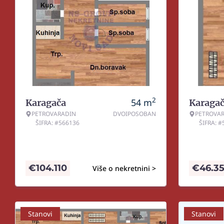
2
54
m
Karagača
Karaga
PETROVARADIN
DVOIPOSOBAN
PETROVA
ŠIFRA: #566136
ŠIFRA: 
€
104.110
€
46.3
Više o nekretnini >
Stanovi
Stanovi