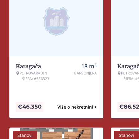
2
18
m
Karagača
Karaga
PETROVARADIN
GARSONJERA
PETROVA
ŠIFRA: #566323
ŠIFRA: 
€
46.350
€
86.5
Više o nekretnini >
Stanovi
Stanovi