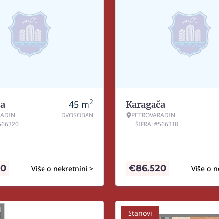
2
45
m
ča
Karagača
RADIN
DVOSOBAN
PETROVARADIN
#566320
ŠIFRA: #566318
20
€
86.520
Više o nekretnini >
Više o n
Stanovi