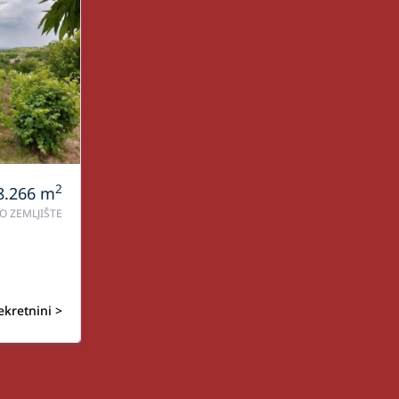
2
8.266
m
O ZEMLJIŠTE
ekretnini >