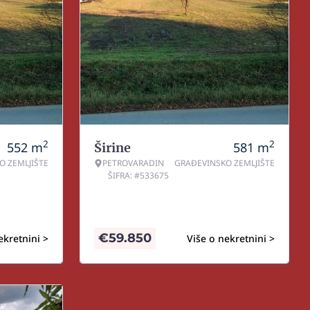
2
2
552
m
581
m
Širine
O ZEMLJIŠTE
PETROVARADIN
GRAĐEVINSKO ZEMLJIŠTE
ŠIFRA: #533675
€
59.850
ekretnini >
Više o nekretnini >