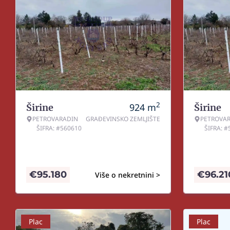
2
924
m
Širine
Širine
PETROVARADIN
GRAĐEVINSKO ZEMLJIŠTE
PETROVA
ŠIFRA: #560610
ŠIFRA: 
€
95.180
€
96.21
Više o nekretnini >
Plac
Plac