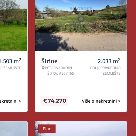
2
2
1.503
m
2.033
m
Širine
O ZEMLJIŠTE
PETROVARADIN
POLJOPRIVREDNO
ŠIFRA: #567465
ZEMLJIŠTE
€
74.270
ekretnini >
Više o nekretnini >
Plac