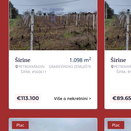
2
1.098
m
Širine
Širine
PETROVARADIN
GRAĐEVINSKO ZEMLJIŠTE
PETROVA
ŠIFRA: #560611
ŠIFRA: 
€
113.100
€
89.6
Više o nekretnini >
Plac
Plac