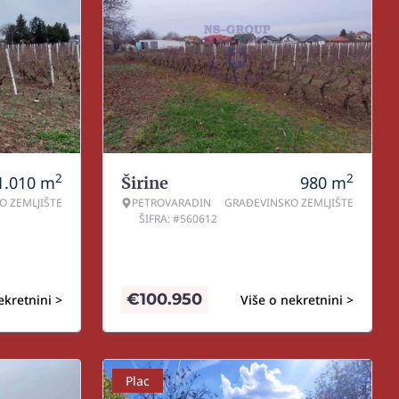
2
2
1.010
m
980
m
Širine
O ZEMLJIŠTE
PETROVARADIN
GRAĐEVINSKO ZEMLJIŠTE
ŠIFRA: #560612
€
100.950
ekretnini >
Više o nekretnini >
Plac