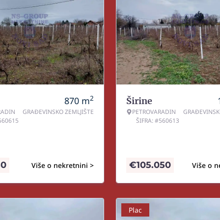
2
870
m
Širine
RADIN
GRAĐEVINSKO ZEMLJIŠTE
PETROVARADIN
GRAĐEVINSK
#560615
ŠIFRA: #560613
50
€
105.050
Više o nekretnini >
Više o n
Plac