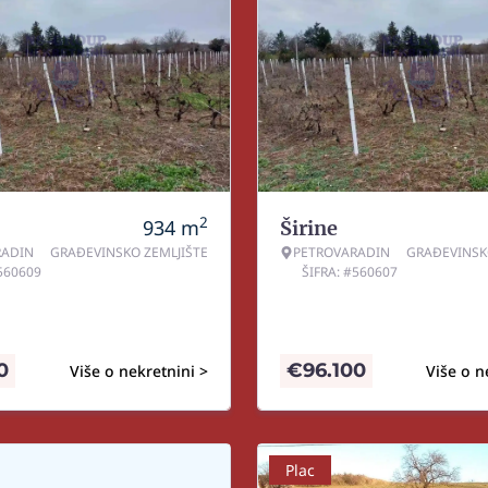
2
934
m
Širine
RADIN
GRAĐEVINSKO ZEMLJIŠTE
PETROVARADIN
GRAĐEVINSK
#560609
ŠIFRA: #560607
0
€
96.100
Više o nekretnini >
Više o n
Plac