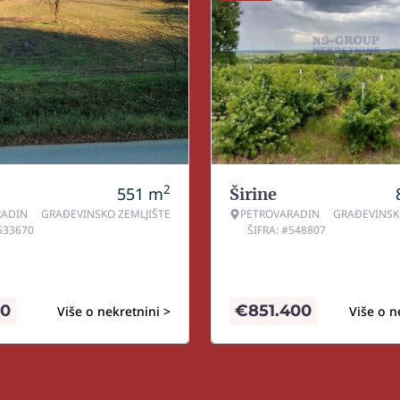
2
551
m
Širine
RADIN
GRAĐEVINSKO ZEMLJIŠTE
PETROVARADIN
GRAĐEVINSK
#533670
ŠIFRA: #548807
60
€
851.400
Više o nekretnini >
Više o n