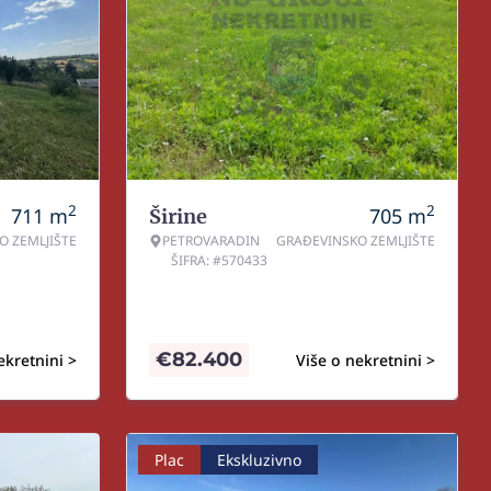
2
2
711
m
705
m
Širine
O ZEMLJIŠTE
PETROVARADIN
GRAĐEVINSKO ZEMLJIŠTE
ŠIFRA: #570433
€
82.400
ekretnini >
Više o nekretnini >
Plac
Ekskluzivno