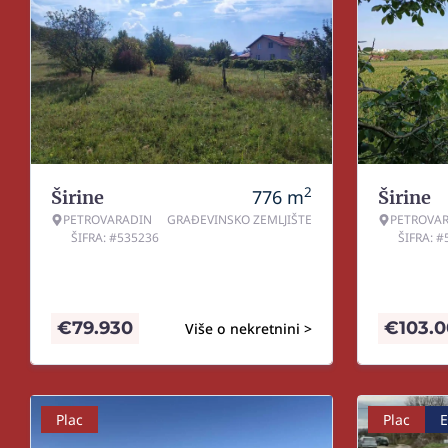
2
776
m
Širine
Širine
PETROVARADIN
GRAĐEVINSKO ZEMLJIŠTE
PETROVA
ŠIFRA: #535236
ŠIFRA: 
€
79.930
€
103.
Više o nekretnini >
Plac
Plac
E