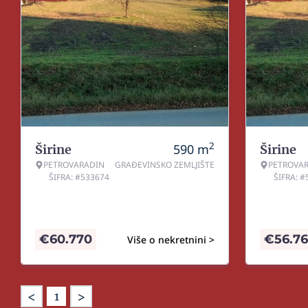
2
590
m
Širine
Širine
PETROVARADIN
GRAĐEVINSKO ZEMLJIŠTE
PETROVA
ŠIFRA: #533674
ŠIFRA: 
€
60.770
€
56.7
Više o nekretnini >
<
>
1