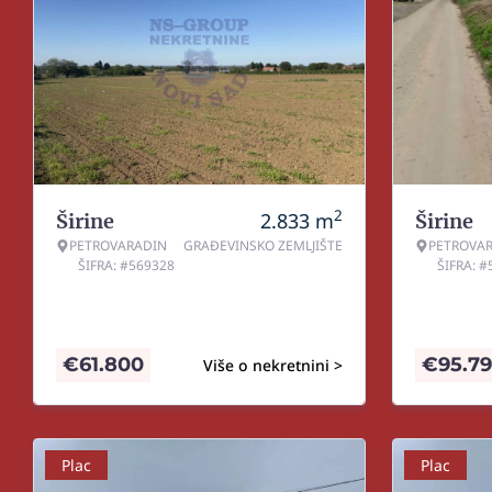
2
2.833
m
Širine
Širine
PETROVARADIN
GRAĐEVINSKO ZEMLJIŠTE
PETROVA
ŠIFRA: #569328
ŠIFRA: 
€
61.800
€
95.7
Više o nekretnini >
Plac
Plac