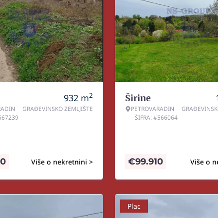
2
932
m
Širine
RADIN
GRAĐEVINSKO ZEMLJIŠTE
PETROVARADIN
GRAĐEVINSK
#567239
ŠIFRA: #566064
90
€
99.910
Više o nekretnini >
Više o n
Plac