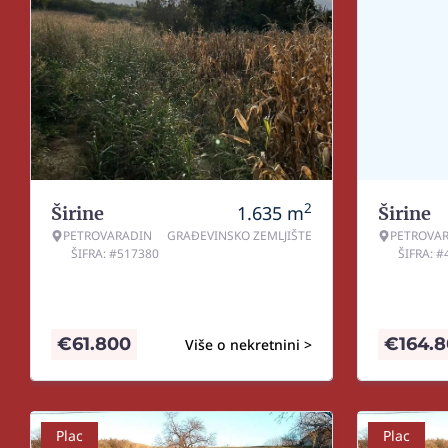
2
1.635
m
Širine
Širine
PETROVARADIN
GRAĐEVINSKO ZEMLJIŠTE
PETROVA
ŠIFRA: #517380
ŠIFRA: 
€
61.800
€
164.
Više o nekretnini >
Plac
Plac