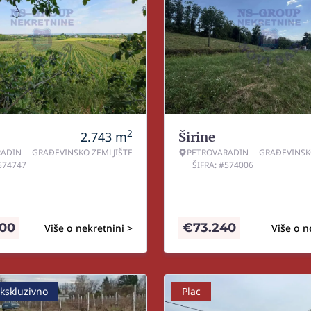
2
2.743
m
Širine
RADIN
GRAĐEVINSKO ZEMLJIŠTE
PETROVARADIN
GRAĐEVINSK
#574747
ŠIFRA: #574006
000
€
73.240
Više o nekretnini >
Više o n
kskluzivno
Plac