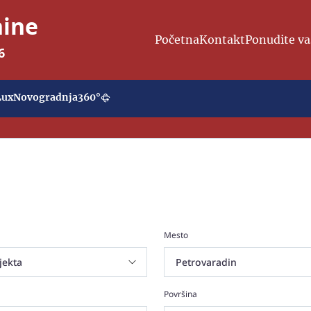
nine
Početna
Kontakt
Ponudite va
6
Lux
Novogradnja
360°
Mesto
Površina