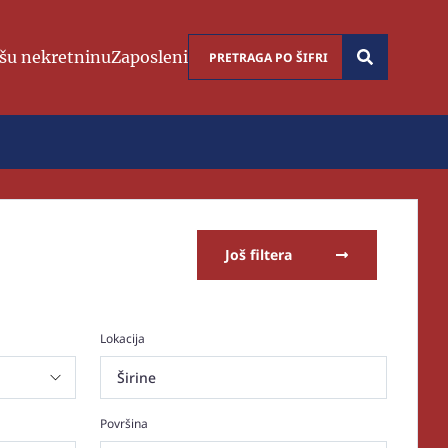
šu nekretninu
Zaposleni
Još filtera
Lokacija
Širine
Površina