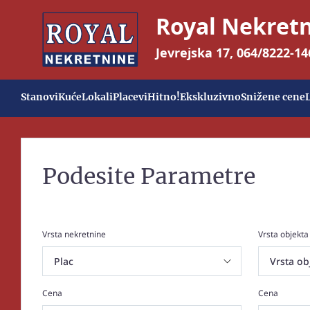
Royal Nekret
Jevrejska 17
,
064/8222-14
Stanovi
Kuće
Lokali
Placevi
Hitno!
Ekskluzivno
Snižene cene
Podesite Parametre
Vrsta nekretnine
Vrsta objekta
Cena
Cena