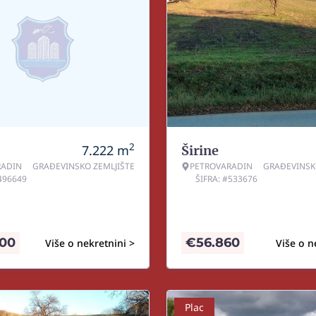
2
7.222
m
Širine
RADIN
GRAĐEVINSKO ZEMLJIŠTE
PETROVARADIN
GRAĐEVINSK
#496649
ŠIFRA: #533676
800
€
56.860
Više o nekretnini >
Više o n
Plac