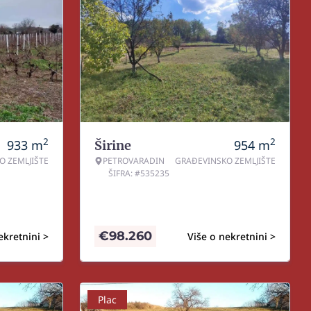
2
2
933
m
954
m
Širine
O ZEMLJIŠTE
PETROVARADIN
GRAĐEVINSKO ZEMLJIŠTE
ŠIFRA: #535235
€
98.260
ekretnini >
Više o nekretnini >
Plac